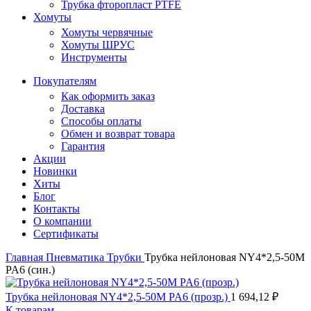
Трубка фторопласт PTFE
Хомуты
Хомуты червячные
Хомуты ШРУС
Инструменты
Покупателям
Как оформить заказ
Доставка
Способы оплаты
Обмен и возврат товара
Гарантия
Акции
Новинки
Хиты
Блог
Контакты
О компании
Сертификаты
Главная
Пневматика
Трубки
Трубка нейлоновая NY4*2,5-50M
PA6 (син.)
Трубка нейлоновая NY4*2,5-50M PA6 (прозр.)
1 694,12
₽
К товарам