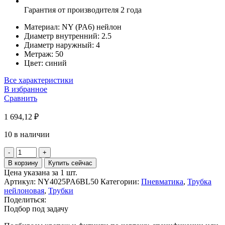
Гарантия от производителя 2 года
Материал:
NY (PA6) нейлон
Диаметр внутренний:
2.5
Диаметр наружный:
4
Метраж:
50
Цвет:
синий
Все характеристики
В избранное
Сравнить
1 694,12
₽
10 в наличии
Количество
товара
В корзину
Купить сейчас
Трубка
Цена указана за 1 шт.
нейлоновая
Артикул:
NY4025PA6BL50
Категории:
Пневматика
,
Трубка
NY4*2,5-
нейлоновая
,
Трубки
50M
Поделиться:
PA6
Подбор под задачу
(син.)