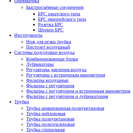
Пневматика
Быстросъёмные соединения
БРС азиатского типа
БРС европейского типа
Розетка БРС
Штекер БРС
Инструменты
Нож для резки трубки
Пистолет воздушный
Системы подготовки воздуха
Комбинированные блоки
Лубрикаторы
Регуляторы давления воздуха
Регуляторы с встроенным манометром
Фильтры воздушные
Фильтры с регулятором
Фильтры с регулятором и встроенным манометром
Фильтры с регулятором и лубрикатором
Трубки
Трубка армированная полиуретановая
Трубка нейлоновая
Трубка полиуретановая
Трубка полиэтиленовая
Трубка спиральная