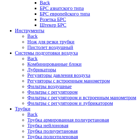
Back
БРС азиатского типа
БРС европейского типа
Розетка БРС
Штекер БРС
Инструменты
Back
Нож для резки трубки
Пистолет воздушный
Системы подготовки воздуха
Back
Комбинированные блоки
Лубрикаторы
Регуляторы давления воздуха
Регуляторы с встроенным манометром
Фильтры воздушные
Фильтры с регулятором
Фильтры с регулятором и встроенным манометром
Фильтры с регулятором и лубрикатором
Трубки
Back
Трубка армированная полиуретановая
Трубка нейлоновая
Трубка полиуретановая
Трубка полиэтиленовая