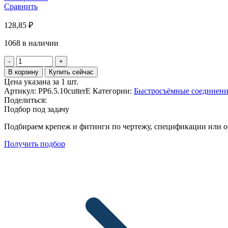
Сравнить
128,85
₽
1068 в наличии
Количество
товара
В корзину
Купить сейчас
Фитинг
Цена указана за 1 шт.
БРС
Артикул:
PP6.5.10cutterE
Категории:
Быстросъёмные соединени
6.5*10
Поделиться:
PP
Подбор под задачу
(cutter
with
Подбираем крепеж и фитинги по чертежу, спецификации или о
spring)-
E
Получить подбор