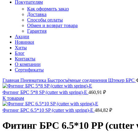
Покупателям
Как оформить заказ
Доставка
Способы оплаты
Обмен и возврат товара
Гарантия
Акции
Новинки
Хиты
Блог
Контакты
О компании
Сертификаты
Главная
Пневматика
Быстросъёмные соединения
Штекер БРС
Ф
Фитинг БРС 5*8 SP (cutter with spring)-E
460,91
₽
К товарам
Фитинг БРС 6.5*10 SP (cutter with spring)-E
484,82
₽
Фитинг БРС 6.5*10 PP (cutter 