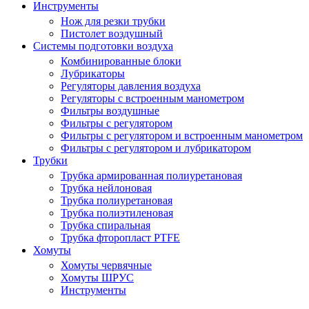
Инструменты
Нож для резки трубки
Пистолет воздушный
Системы подготовки воздуха
Комбинированные блоки
Лубрикаторы
Регуляторы давления воздуха
Регуляторы с встроенным манометром
Фильтры воздушные
Фильтры с регулятором
Фильтры с регулятором и встроенным манометром
Фильтры с регулятором и лубрикатором
Трубки
Трубка армированная полиуретановая
Трубка нейлоновая
Трубка полиуретановая
Трубка полиэтиленовая
Трубка спиральная
Трубка фторопласт PTFE
Хомуты
Хомуты червячные
Хомуты ШРУС
Инструменты