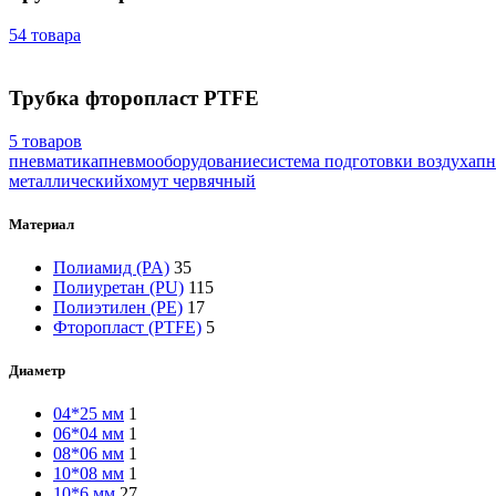
54 товара
Трубка фторопласт PTFE
5 товаров
пневматика
пневмооборудование
система подготовки воздуха
пн
металлический
хомут червячный
Материал
Полиамид (PA)
35
Полиуретан (PU)
115
Полиэтилен (PE)
17
Фторопласт (PTFE)
5
Диаметр
04*25 мм
1
06*04 мм
1
08*06 мм
1
10*08 мм
1
10*6 мм
27