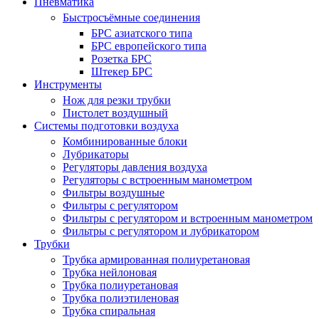
Пневматика
Быстросъёмные соединения
БРС азиатского типа
БРС европейского типа
Розетка БРС
Штекер БРС
Инструменты
Нож для резки трубки
Пистолет воздушный
Системы подготовки воздуха
Комбинированные блоки
Лубрикаторы
Регуляторы давления воздуха
Регуляторы с встроенным манометром
Фильтры воздушные
Фильтры с регулятором
Фильтры с регулятором и встроенным манометром
Фильтры с регулятором и лубрикатором
Трубки
Трубка армированная полиуретановая
Трубка нейлоновая
Трубка полиуретановая
Трубка полиэтиленовая
Трубка спиральная