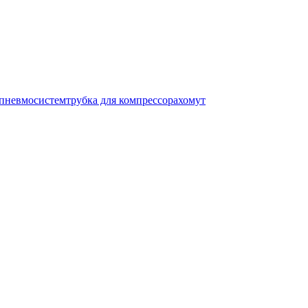
 пневмосистем
трубка для компрессора
хомут