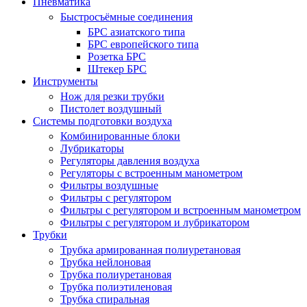
Пневматика
Быстросъёмные соединения
БРС азиатского типа
БРС европейского типа
Розетка БРС
Штекер БРС
Инструменты
Нож для резки трубки
Пистолет воздушный
Системы подготовки воздуха
Комбинированные блоки
Лубрикаторы
Регуляторы давления воздуха
Регуляторы с встроенным манометром
Фильтры воздушные
Фильтры с регулятором
Фильтры с регулятором и встроенным манометром
Фильтры с регулятором и лубрикатором
Трубки
Трубка армированная полиуретановая
Трубка нейлоновая
Трубка полиуретановая
Трубка полиэтиленовая
Трубка спиральная