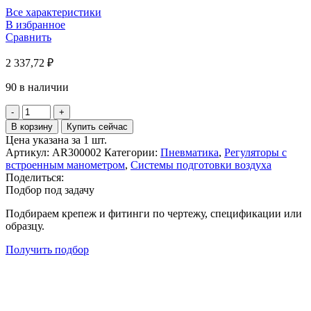
Все характеристики
В избранное
Сравнить
2 337,72
₽
90 в наличии
Количество
товара
В корзину
Купить сейчас
Регулятор
Цена указана за 1 шт.
давления
Артикул:
AR300002
Категории:
Пневматика
,
Регуляторы с
воздуха
встроенным манометром
,
Системы подготовки воздуха
с
Поделиться:
манометром
Подбор под задачу
AR3000-
02
Подбираем крепеж и фитинги по чертежу, спецификации или
образцу.
Получить подбор