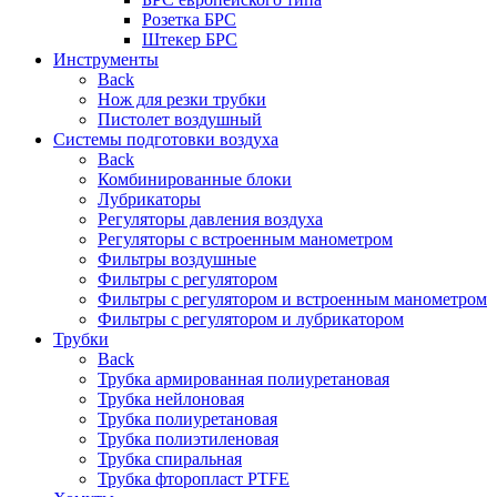
Розетка БРС
Штекер БРС
Инструменты
Back
Нож для резки трубки
Пистолет воздушный
Системы подготовки воздуха
Back
Комбинированные блоки
Лубрикаторы
Регуляторы давления воздуха
Регуляторы с встроенным манометром
Фильтры воздушные
Фильтры с регулятором
Фильтры с регулятором и встроенным манометром
Фильтры с регулятором и лубрикатором
Трубки
Back
Трубка армированная полиуретановая
Трубка нейлоновая
Трубка полиуретановая
Трубка полиэтиленовая
Трубка спиральная
Трубка фторопласт PTFE