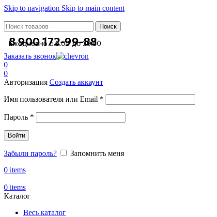
Skip to navigation
Skip to main content
Поиск
8 900 172-99-88
Ежедневно с 9.00 до 20.00
Заказать звонок
0
0
Авторизация
Создать аккаунт
Имя пользователя или Email
*
Пароль
*
Войти
Забыли пароль?
Запомнить меня
0
items
0
items
Каталог
Весь каталог