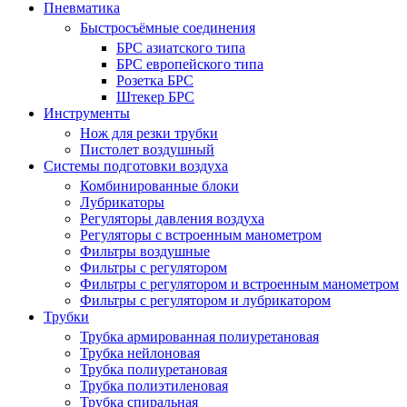
Пневматика
Быстросъёмные соединения
БРС азиатского типа
БРС европейского типа
Розетка БРС
Штекер БРС
Инструменты
Нож для резки трубки
Пистолет воздушный
Системы подготовки воздуха
Комбинированные блоки
Лубрикаторы
Регуляторы давления воздуха
Регуляторы с встроенным манометром
Фильтры воздушные
Фильтры с регулятором
Фильтры с регулятором и встроенным манометром
Фильтры с регулятором и лубрикатором
Трубки
Трубка армированная полиуретановая
Трубка нейлоновая
Трубка полиуретановая
Трубка полиэтиленовая
Трубка спиральная