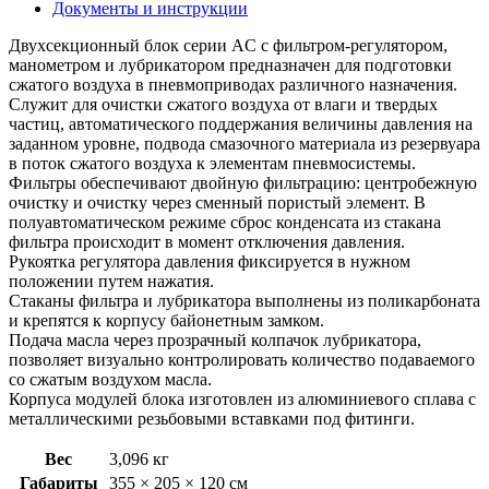
Документы и инструкции
Двухсекционный блок серии AC с фильтром-регулятором,
манометром и лубрикатором предназначен для подготовки
сжатого воздуха в пневмоприводах различного назначения.
Служит для очистки сжатого воздуха от влаги и твердых
частиц, автоматического поддержания величины давления на
заданном уровне, подвода смазочного материала из резервуара
в поток сжатого воздуха к элементам пневмосистемы.
Фильтры обеспечивают двойную фильтрацию: центробежную
очистку и очистку через сменный пористый элемент. В
полуавтоматическом режиме сброс конденсата из стакана
фильтра происходит в момент отключения давления.
Рукоятка регулятора давления фиксируется в нужном
положении путем нажатия.
Стаканы фильтра и лубрикатора выполнены из поликарбоната
и крепятся к корпусу байонетным замком.
Подача масла через прозрачный колпачок лубрикатора,
позволяет визуально контролировать количество подаваемого
со сжатым воздухом масла.
Корпуса модулей блока изготовлен из алюминиевого сплава с
металлическими резьбовыми вставками под фитинги.
Вес
3,096 кг
Габариты
355 × 205 × 120 см